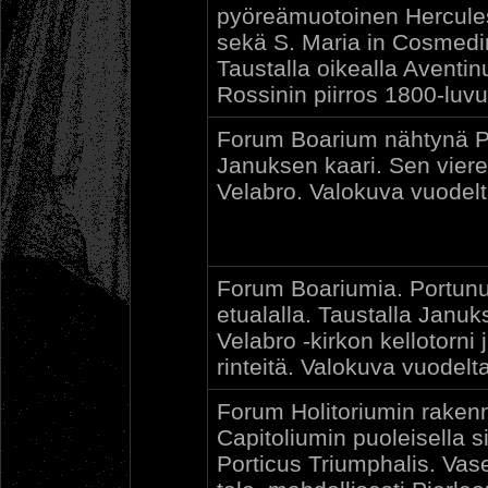
pyöreämuotoinen Hercules
sekä S. Maria in Cosmedin 
Taustalla oikealla Aventin
Rossinin piirros 1800-luvu
Forum Boarium nähtynä Pal
Januksen kaari. Sen viere
Velabro. Valokuva vuodel
Forum Boariumia. Portun
etualalla. Taustalla Januks
Velabro -kirkon kellotorni
rinteitä. Valokuva vuodelt
Forum Holitoriumin rakenn
Capitoliumin puoleisella s
Porticus Triumphalis. Va