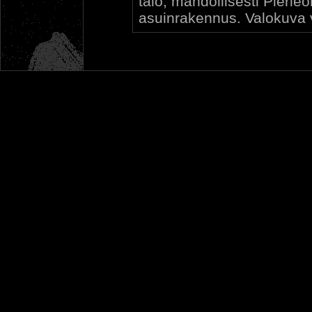
talo, mahdollisesti Pierle
asuinrakennus. Valokuva 