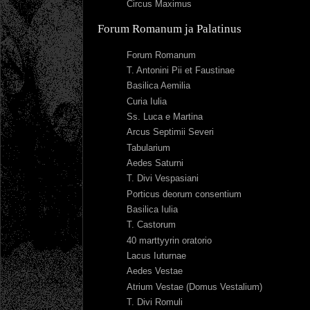
Circus Maximus
Forum Romanum ja Palatinus
Forum Romanum
T. Antonini Pii et Faustinae
Basilica Aemilia
Curia Iulia
Ss. Luca e Martina
Arcus Septimii Severi
Tabularium
Aedes Saturni
T. Divi Vespasiani
Porticus deorum consentium
Basilica Iulia
T. Castorum
40 marttyyrin oratorio
Lacus Iuturnae
Aedes Vestae
Atrium Vestae (Domus Vestalium)
T. Divi Romuli