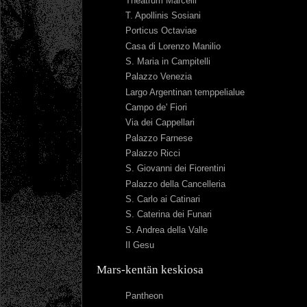
Theatrum Marcelli
T. Apollinis Sosiani
Porticus Octaviae
Casa di Lorenzo Manilio
S. Maria in Campitelli
Palazzo Venezia
Largo Argentinan temppelialue
Campo de' Fiori
Via dei Cappellari
Palazzo Farnese
Palazzo Ricci
S. Giovanni dei Fiorentini
Palazzo della Cancelleria
S. Carlo ai Catinari
S. Caterina dei Funari
S. Andrea della Valle
Il Gesu
Mars-kentän keskiosa
Pantheon