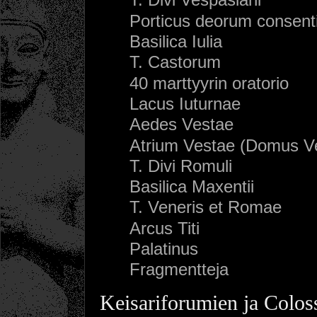
Porticus deorum consen
Basilica Iulia
T. Castorum
40 marttyyrin oratorio
Lacus Iuturnae
Aedes Vestae
Atrium Vestae (Domus Ve
T. Divi Romuli
Basilica Maxentii
T. Veneris et Romae
Arcus Titi
Palatinus
Fragmentteja
Keisariforumien ja Colos